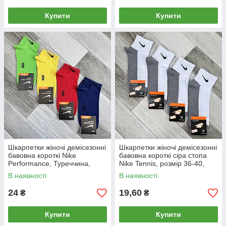
Купити
Купити
Шкарпетки жіночі демісезонні
Шкарпетки жіночі демісезонні
бавовна короткі Nike
бавовна короткі сіра стопа
Performance, Туреччина,
Nike Tennis, розмір 36-40,
розмір 36-40, асорті, 05144
білі, 05178
В наявності
В наявності
24
19,60
₴
₴
Купити
Купити