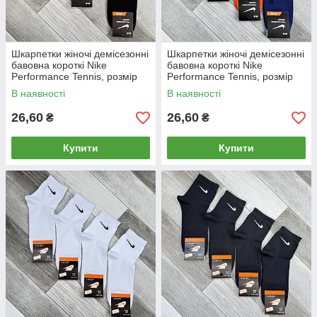
Шкарпетки жіночі демісезонні
Шкарпетки жіночі демісезонні
бавовна короткі Nike
бавовна короткі Nike
Performance Tennis, розмір
Performance Tennis, розмір
36-40, асорті, 05174
36-40, асорті, 05164
В наявності
В наявності
26,60
26,60
₴
₴
Купити
Купити