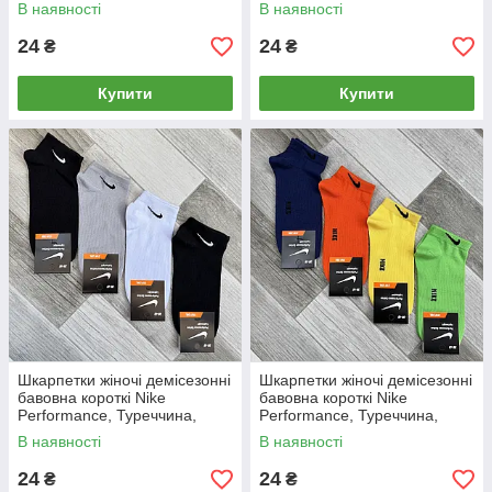
розмір 36-40, білі, 05146
розмір 36-40, чорні, 05147
В наявності
В наявності
24
24
₴
₴
Купити
Купити
Шкарпетки жіночі демісезонні
Шкарпетки жіночі демісезонні
бавовна короткі Nike
бавовна короткі Nike
Performance, Туреччина,
Performance, Туреччина,
розмір 36-40, асорті, 05145
розмір 36-40, асорті, 05148
В наявності
В наявності
24
24
₴
₴