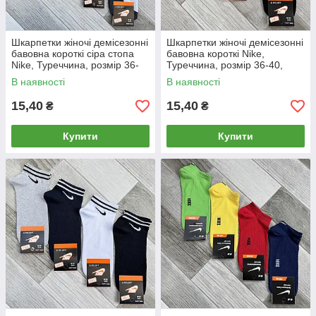
Шкарпетки жіночі демісезонні
Шкарпетки жіночі демісезонні
бавовна короткі сіра стопа
бавовна короткі Nike,
Nike, Туреччина, розмір 36-
Туреччина, розмір 36-40,
40, білі, 05105
асорті, 05104
В наявності
В наявності
15,40
15,40
₴
₴
Купити
Купити