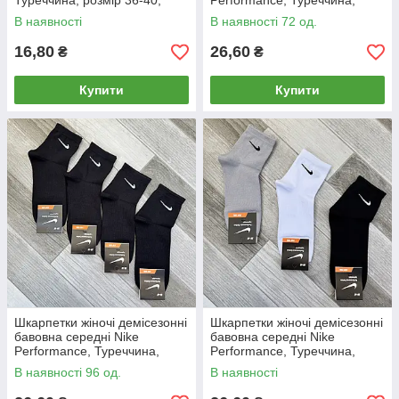
Туреччина, розмір 36-40,
Performance, Туреччина,
асорті, 05118
розмір 36-40, білі, 05168
В наявності
В наявності 72 од.
16,80
26,60
₴
₴
Купити
Купити
Шкарпетки жіночі демісезонні
Шкарпетки жіночі демісезонні
бавовна середні Nike
бавовна середні Nike
Performance, Туреччина,
Performance, Туреччина,
розмір 36-40, чорні, 05169
розмір 36-40, асорті, 05170
В наявності 96 од.
В наявності