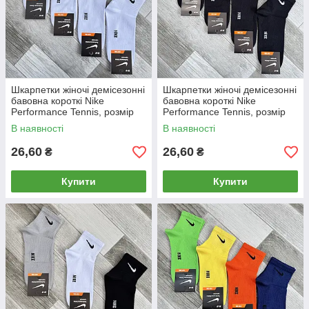
Шкарпетки жіночі демісезонні
Шкарпетки жіночі демісезонні
бавовна короткі Nike
бавовна короткі Nike
Performance Tennis, розмір
Performance Tennis, розмір
36-40, білі, 05172
36-40, чорні, 05173
В наявності
В наявності
26,60
26,60
₴
₴
Купити
Купити