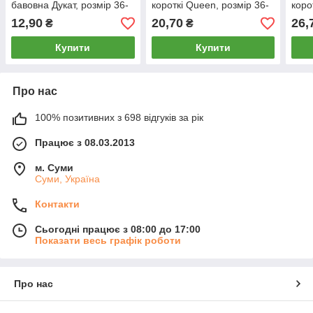
бавовна Дукат, розмір 36-
короткі Queen, розмір 36-
коро
40, асорті, 145
40, асорті, 3613
027,
12,90
20,70
26,
₴
₴
027
Купити
Купити
Про нас
100% позитивних з 698 відгуків за рік
Працює з 08.03.2013
м. Суми
Суми, Україна
Контакти
Сьогодні працює з 08:00 до 17:00
Показати весь графік роботи
Про нас