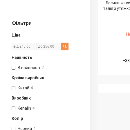
Лосини жіно
талія з утяжко
Фільтри
Н
Ціна
Наявність
+38
В наявності
2
Країна виробник
Китай
4
Виробник
Kenalin
4
Колір
Чорний
4