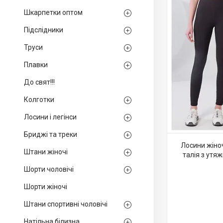
Шкарпетки оптом
Підслідники
Труси
Плавки
До свят!!!
Колготки
Лосини і легінси
Бриджі та треки
Лосини жіно
Штани жіночі
талія з утяж
Шорти чоловічі
Шорти жіночі
Штани спортивні чоловічі
Натільна білизна