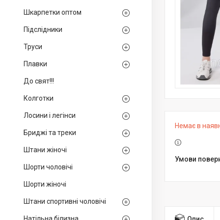
Шкарпетки оптом
Підслідники
Труси
Плавки
До свят!!!
Колготки
Лосини і легінси
Немає в наяв
Бриджі та треки
Штани жіночі
Шорти чоловічі
Шорти жіночі
Штани спортивні чоловічі
Натільна білизна
Опис