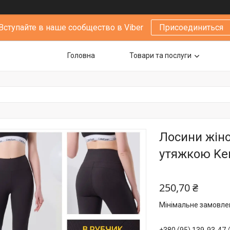
Вступайте в наше сообщество в Viber
Присоединиться
Головна
Товари та послуги
Лосини жіно
утяжкою Kena
250,70 ₴
Мінімальне замовлен