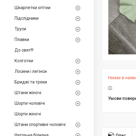
Шкарпетки оптом
Підслідники
Труси
Плавки
До свят!!!
Колготки
Лосини і легінси
Немає в наяв
Бриджі та треки
Штани жіночі
Шорти чоловічі
Шорти жіночі
Штани спортивні чоловічі
Натільна білизна
Опис