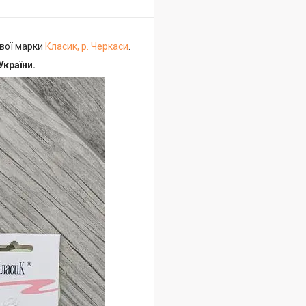
ової марки
Класик, р. Черкаси
.
України.