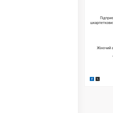
Підприє
шкарпеткових
Жіночий а