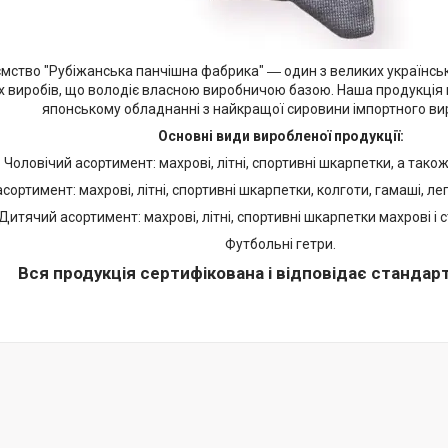
мство "Рубіжанська панчішна фабрика" ― один з великих українсь
 виробів, що володіє власною виробничою базою. Наша продукція в
японському обладнанні з найкращої сировини імпортного ви
Основні види виробленої продукції:
Чоловічий асортимент: махрові, літні, спортивні шкарпетки, а також
сортимент: махрові, літні, спортивні шкарпетки, колготи, гамаші, легі
Дитячий асортимент: махрові, літні, спортивні шкарпетки махрові і 
Футбольні гетри.
Вся продукція сертифікована і відповідає стандарт