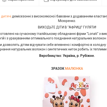
 дитячі
демісезонні з високоякісної бавовни з додаванням еластан
Місюренко.
ВИХОДЬТЕ ДІТИ В "АФРИЦІ" ГУЛЯТИ!
отовлені на сучасному італійському обладнанні фірми "Lonati" з 
гій і з урахуванням оптимального поєднання натуральних волокон і
ки дозволять дітям відчувати себе впевнено і комфортно в холодну 
днання натуральних волокон і синтетичних ниток робить їх теплими
Виробництво: Україна, р. Рубіжне.
ЗРАЗОК
МАЛЮНКА