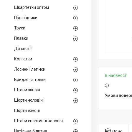
Шкарпетки оптом
Підслідники
Труси
Плавки
До свят!!!
Колготки
Лосини і легінси
В наявності
Бриджі та треки
Штани жіночі
Шорти чоловічі
Шорти жіночі
Штани спортивні чоловічі
Натільна білизна
Опис