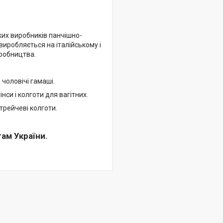
ких виробників панчішно-
иробляється на італійському і
робництва.
 чоловічі гамаші.
нси і колготи для вагітних.
стрейчеві колготи.
ам України.