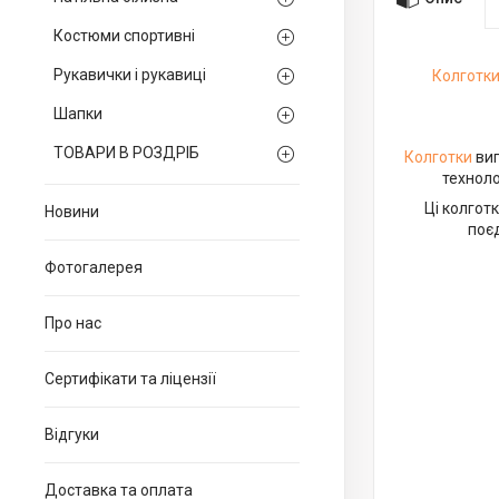
Костюми спортивні
Рукавички і рукавиці
Колготки
Шапки
ТОВАРИ В РОЗДРІБ
Колготки
виг
техноло
Ці колгот
Новини
поє
Фотогалерея
Про нас
Сертифікати та ліцензії
Відгуки
Доставка та оплата