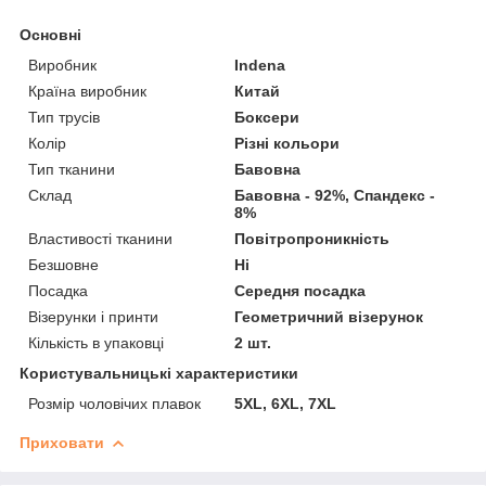
Основні
Виробник
Indena
Країна виробник
Китай
Тип трусів
Боксери
Колір
Різні кольори
Тип тканини
Бавовна
Склад
Бавовна - 92%, Спандекс -
8%
Властивості тканини
Повітропроникність
Безшовне
Ні
Посадка
Середня посадка
Візерунки і принти
Геометричний візерунок
Кількість в упаковці
2 шт.
Користувальницькі характеристики
Розмір чоловічих плавок
5XL, 6XL, 7XL
Приховати