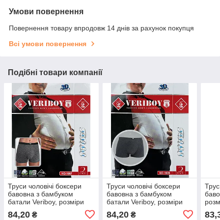
Умови повернення
Повернення товару впродовж 14 днів за рахунок покупця
Всі умови повернення
Подібні товари компанії
Труси чоловічі боксери
Труси чоловічі боксери
Трус
бавовна з бамбуком
бавовна з бамбуком
баво
батали Veriboy, розміри
батали Veriboy, розміри
розм
5XL-8XL, асорті, 1907
5XL-8XL, асорті, 1909
727
84,20
84,20
83,
₴
₴