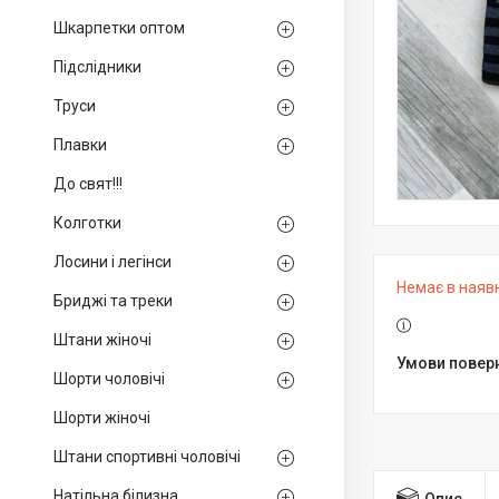
Шкарпетки оптом
Підслідники
Труси
Плавки
До свят!!!
Колготки
Лосини і легінси
Немає в наяв
Бриджі та треки
Штани жіночі
Шорти чоловічі
Шорти жіночі
Штани спортивні чоловічі
Натільна білизна
Опис