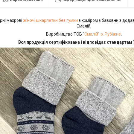
рні махрові
жіночі шкарпетки без гумки
з коміром з бавовни з дода
Смалій.
Виробництво ТОВ "
Смалій" р. Рубіжне
.
Вся продукція сертифікована і відповідає стандартам 