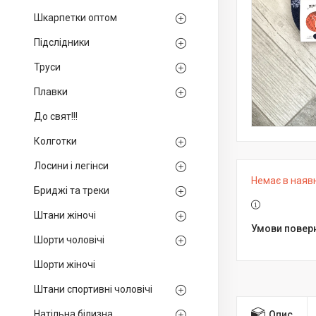
Шкарпетки оптом
Підслідники
Труси
Плавки
До свят!!!
Колготки
Лосини і легінси
Немає в наяв
Бриджі та треки
Штани жіночі
Шорти чоловічі
Шорти жіночі
Штани спортивні чоловічі
Натільна білизна
Опис