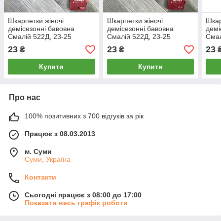
Шкарпетки жіночі
Шкарпетки жіночі
Шкар
демісезонні бавовна
демісезонні бавовна
демі
Смалій 522Д, 23-25
Смалій 522Д, 23-25
Смал
розмір, 14028
розмір, 14027
розм
23
23
23
₴
₴
Купити
Купити
Про нас
100% позитивних з 700 відгуків за рік
Працює з 08.03.2013
м. Суми
Суми, Україна
Контакти
Сьогодні працює з 08:00 до 17:00
Показати весь графік роботи