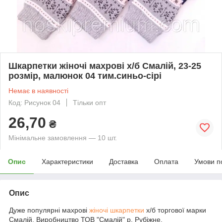
Шкарпетки жіночі махрові х/б Смалій, 23-25
розмір, малюнок 04 тим.синьо-сірі
Немає в наявності
Код: Рисунок 04
Тільки опт
26,70
₴
Мінімальне замовлення — 10 шт.
Опис
Характеристики
Доставка
Оплата
Умови п
Опис
Дуже популярні махрові
жіночі шкарпетки
х/б торгової марки
Смалій. Виробництво ТОВ "Смалій" р. Рубіжне,