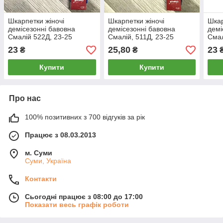
Шкарпетки жіночі
Шкарпетки жіночі
Шкар
демісезонні бавовна
демісезонні бавовна
демі
Смалій 522Д, 23-25
Смалій, 511Д, 23-25
Смал
розмір, 14026
розмір, 40365
розм
23
25,80
23
₴
₴
Купити
Купити
Про нас
100% позитивних з 700 відгуків за рік
Працює з 08.03.2013
м. Суми
Суми, Україна
Контакти
Сьогодні працює з 08:00 до 17:00
Показати весь графік роботи