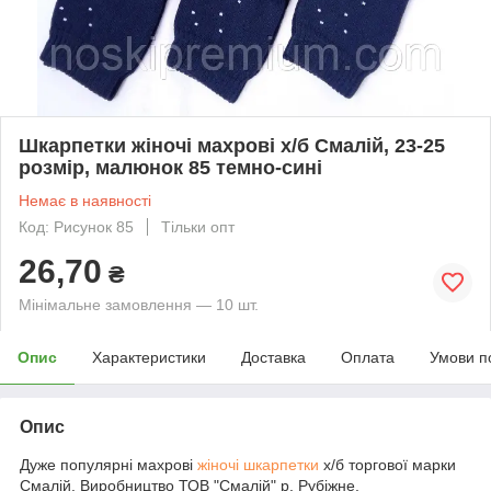
Шкарпетки жіночі махрові х/б Смалій, 23-25
розмір, малюнок 85 темно-сині
Немає в наявності
Код: Рисунок 85
Тільки опт
26,70
₴
Мінімальне замовлення — 10 шт.
Опис
Характеристики
Доставка
Оплата
Умови п
Опис
Дуже популярні махрові
жіночі шкарпетки
х/б торгової марки
Смалій. Виробництво ТОВ "Смалій" р. Рубіжне,