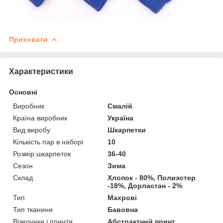
Приховати
Характеристики
Основні
Виробник
Смалій
Країна виробник
Україна
Вид виробу
Шкарпетки
Кількість пар в наборі
10
Розмір шкарпеток
36-40
Сезон
Зима
Склад
Хлопок - 80%, Полиэстер
-18%, Дорластан - 2%
Тип
Махрові
Тип тканини
Бавовна
Візерунки і принти
Абстрактний принт