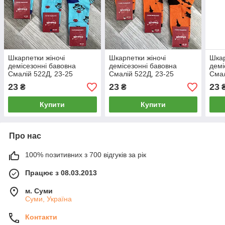
Шкарпетки жіночі
Шкарпетки жіночі
Шкар
демісезонні бавовна
демісезонні бавовна
демі
Смалій 522Д, 23-25
Смалій 522Д, 23-25
Смал
розмір, 14029
розмір, 14028
розм
23
23
23
₴
₴
Купити
Купити
Про нас
100% позитивних з 700 відгуків за рік
Працює з 08.03.2013
м. Суми
Суми, Україна
Контакти