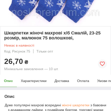
Шкарпетки жіночі махрові х/б Смалій, 23-25
розмір, малюнок 75 волошкові,
Немає в наявності
Код: Рисунок 75
Тільки опт
26,70
₴
Мінімальне замовлення — 10 шт.
Опис
Характеристики
Доставка
Оплата
Умови п
Опис
Дуже популярні махрові всередині
жіночі шкарпетки
з бавовни
з додаванням лайкри, з подвійним бортом, торгової марки