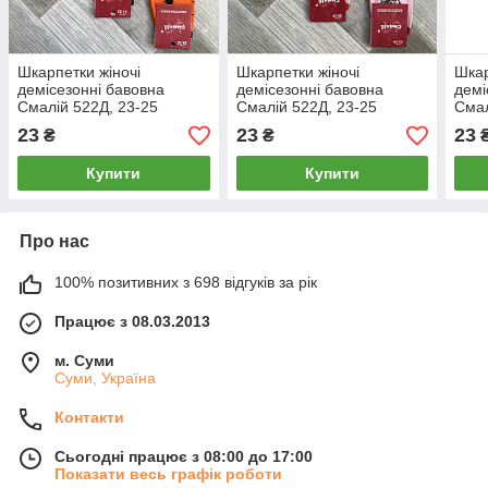
Шкарпетки жіночі
Шкарпетки жіночі
Шкар
демісезонні бавовна
демісезонні бавовна
демі
Смалій 522Д, 23-25
Смалій 522Д, 23-25
Смал
розмір, 14028
розмір, 14027
розм
23
23
23
₴
₴
Купити
Купити
Про нас
100% позитивних з 698 відгуків за рік
Працює з 08.03.2013
м. Суми
Суми, Україна
Контакти
Сьогодні працює з 08:00 до 17:00
Показати весь графік роботи