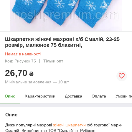
Шкарпетки жіночі махрові х/б Смалій, 23-25
розмір, малюнок 75 блакитні,
Немає в наявності
Код: Рисунок 75
Тільки опт
26,70
₴
Мінімальне замовлення — 10 шт.
Опис
Характеристики
Доставка
Оплата
Умови п
Опис
Дуже популярні махрові
жіночі шкарпетки
х/б торгової марки
Смалій. Виробництво ТОВ "Смалій" р. Рубіжне,