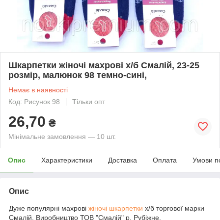
Шкарпетки жіночі махрові х/б Смалій, 23-25
розмір, малюнок 98 темно-сині,
Немає в наявності
Код: Рисунок 98
Тільки опт
26,70
₴
Мінімальне замовлення — 10 шт.
Опис
Характеристики
Доставка
Оплата
Умови п
Опис
Дуже популярні махрові
жіночі шкарпетки
х/б торгової марки
Смалій. Виробництво ТОВ "Смалій" р. Рубіжне,