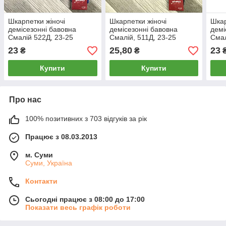
Шкарпетки жіночі
Шкарпетки жіночі
Шкар
демісезонні бавовна
демісезонні бавовна
демі
Смалій 522Д, 23-25
Смалій, 511Д, 23-25
Смал
розмір, 14026
розмір, 40365
розм
23
25,80
23
₴
₴
Купити
Купити
Про нас
100% позитивних з 703 відгуків за рік
Працює з 08.03.2013
м. Суми
Суми, Україна
Контакти
Сьогодні працює з 08:00 до 17:00
Показати весь графік роботи