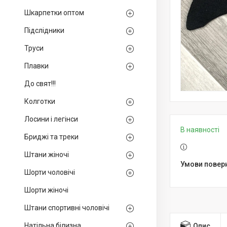
Шкарпетки оптом
Підслідники
Труси
Плавки
До свят!!!
Колготки
Лосини і легінси
В наявності
Бриджі та треки
Штани жіночі
Шорти чоловічі
Шорти жіночі
Штани спортивні чоловічі
Натільна білизна
Опис