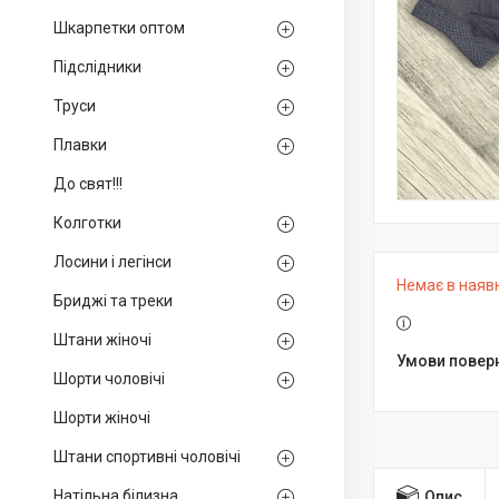
Шкарпетки оптом
Підслідники
Труси
Плавки
До свят!!!
Колготки
Лосини і легінси
Немає в наяв
Бриджі та треки
Штани жіночі
Шорти чоловічі
Шорти жіночі
Штани спортивні чоловічі
Натільна білизна
Опис