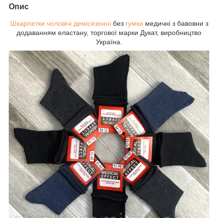
Опис
Шкарпетки чоловічі демісезонні
без
гумки
медичні з бавовни з
додаванням еластану, торгової марки Дукат, виробництво
Україна.