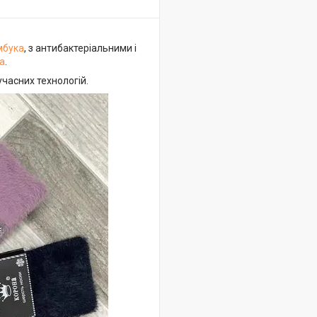
мбука
, з антибактеріальними і
а
.
учасних технологій.