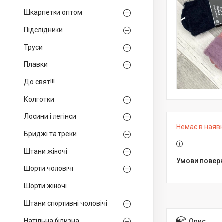
Шкарпетки оптом
Підслідники
Труси
Плавки
До свят!!!
Колготки
Лосини і легінси
Немає в наяв
Бриджі та треки
Штани жіночі
Шорти чоловічі
Шорти жіночі
Штани спортивні чоловічі
Натільна білизна
Опис