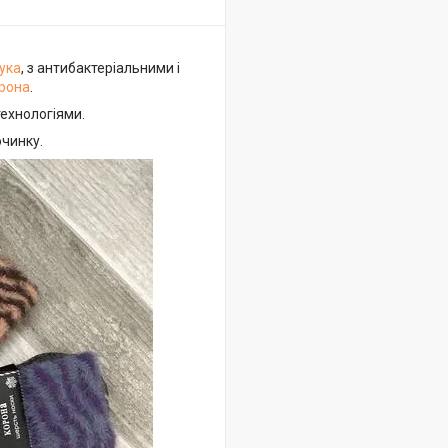
ука
, з антибактеріальними і
рона
.
технологіями.
очинку.