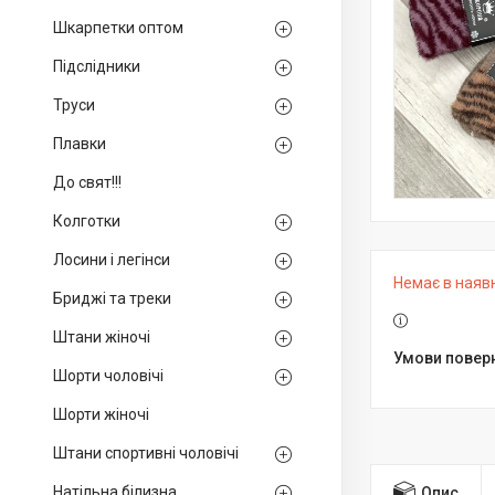
Шкарпетки оптом
Підслідники
Труси
Плавки
До свят!!!
Колготки
Лосини і легінси
Немає в наяв
Бриджі та треки
Штани жіночі
Шорти чоловічі
Шорти жіночі
Штани спортивні чоловічі
Натільна білизна
Опис