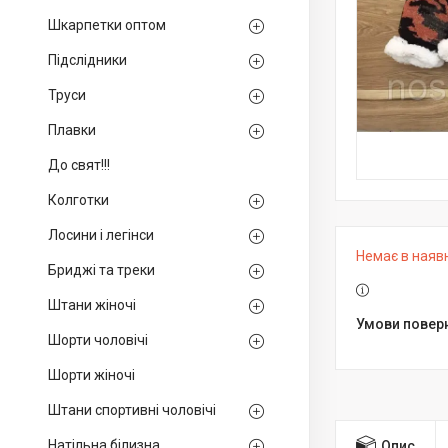
Шкарпетки оптом
Підслідники
Труси
Плавки
До свят!!!
Колготки
Лосини і легінси
Немає в наяв
Бриджі та треки
Штани жіночі
Шорти чоловічі
Шорти жіночі
Штани спортивні чоловічі
Натільна білизна
Опис