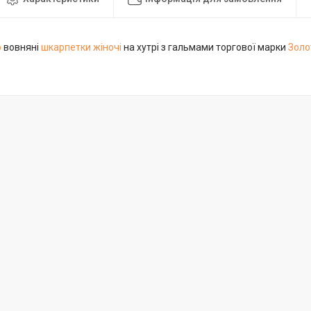
о
вовняні
шкарпетки жіночі
на хутрі з гальмами торгової марки
Золо