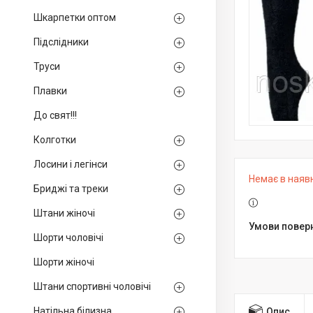
Шкарпетки оптом
Підслідники
Труси
Плавки
До свят!!!
Колготки
Лосини і легінси
Немає в наяв
Бриджі та треки
Штани жіночі
Шорти чоловічі
Шорти жіночі
Штани спортивні чоловічі
Натільна білизна
Опис