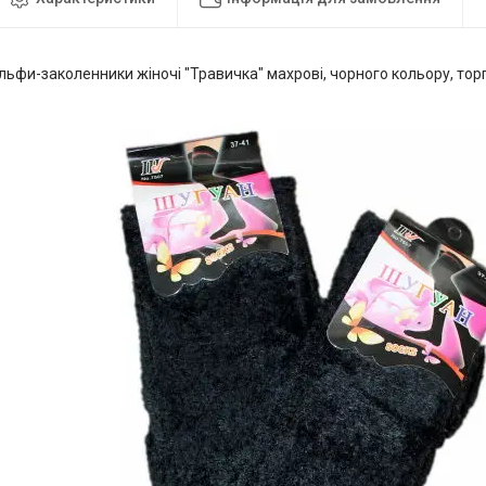
льфи-заколенники жіночі "Травичка" махрові, чорного кольору, тор