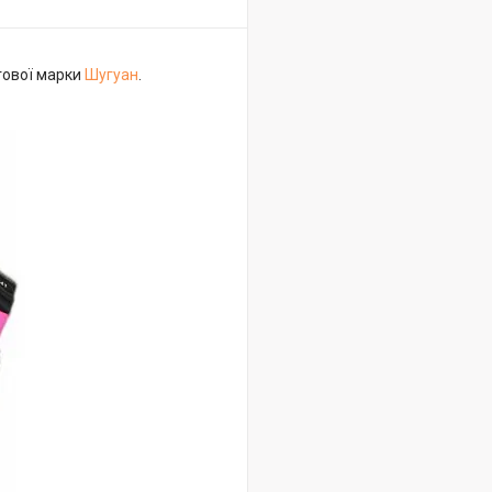
гової марки
Шугуан
.