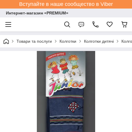
Вступайте в наше сообщество в Viber
Интернет-магазин «PREMIUM»
Товари та послуги
Колготки
Колготки дитячі
Колго