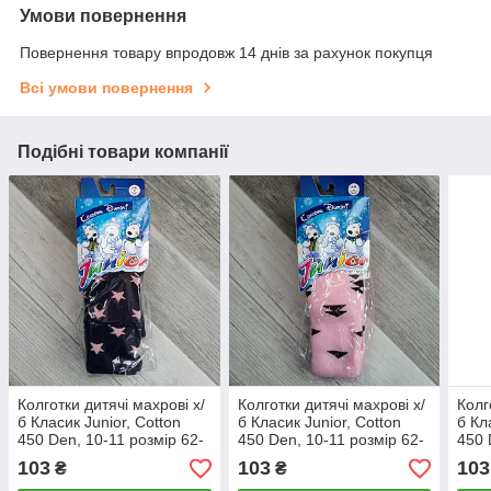
Умови повернення
Повернення товару впродовж 14 днів за рахунок покупця
Всі умови повернення
Подібні товари компанії
Колготки дитячі махрові х/
Колготки дитячі махрові х/
Колг
б Класик Junior, Cotton
б Класик Junior, Cotton
б Кл
450 Den, 10-11 розмір 62-
450 Den, 10-11 розмір 62-
450 
68 див., 15003
68 див., 15004
68 д
103
103
103
₴
₴