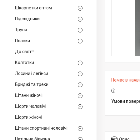
Шкарпетки оптом
Підслідники
Труси
Плавки
До свят!!!
Колготки
Лосини і легінси
Немає в наяв
Бриджі та треки
Штани жіночі
Шорти чоловічі
Шорти жіночі
Штани спортивні чоловічі
Натільна білизна
Опис