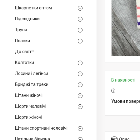
Шкарпетки оптом
Підслідники
Труси
Плавки
До свят!!!
Колготки
Лосини і легінси
В наявності
Бриджі та треки
Штани жіночі
Шорти чоловічі
Шорти жіночі
Штани спортивні чоловічі
Натільна білизна
Опис