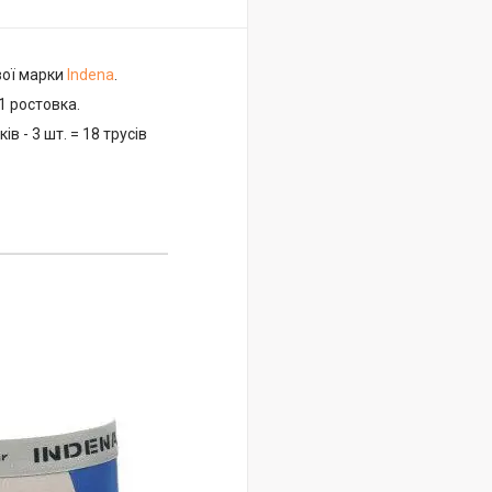
вої марки
Indena
.
1 ростовка.
ків - 3 шт. = 18 трусів