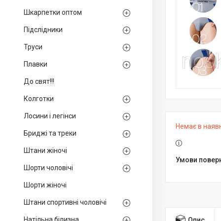
Шкарпетки оптом
Підслідники
Труси
Плавки
До свят!!!
Колготки
Лосини і легінси
Немає в наяв
Бриджі та треки
Штани жіночі
Шорти чоловічі
Шорти жіночі
Штани спортивні чоловічі
Натільна білизна
Опис