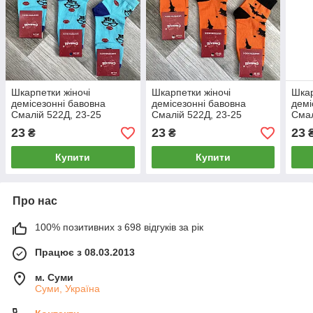
Шкарпетки жіночі
Шкарпетки жіночі
Шкар
демісезонні бавовна
демісезонні бавовна
демі
Смалій 522Д, 23-25
Смалій 522Д, 23-25
Смал
розмір, 14029
розмір, 14028
розм
23
23
23
₴
₴
Купити
Купити
Про нас
100% позитивних з 698 відгуків за рік
Працює з 08.03.2013
м. Суми
Суми, Україна