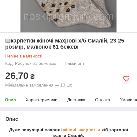
Шкарпетки жіночі махрові х/б Смалій, 23-25
розмір, малюнок 61 бежеві
Немає в наявності
Код: Рисунок 61 бежевые
Тільки опт
26,70
₴
Мінімальне замовлення — 10 шт.
Опис
Характеристики
Доставка
Оплата
Умови п
Опис
Дуже популярні махрові
жіночі шкарпетки
х/б торгової
марки Смалій.