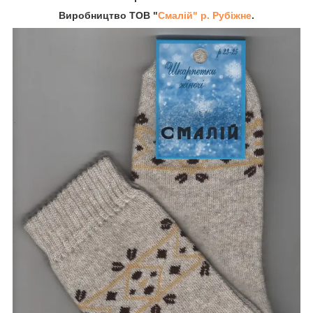
Виробництво ТОВ "
Смалій" р. Рубіжне
.