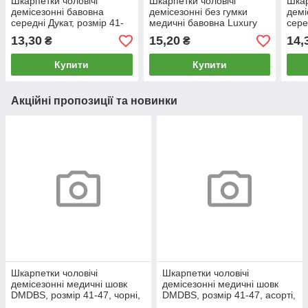
Шкарпетки чоловічі
Шкарпетки чоловічі
Шкар
демісезонні бавовна
демісезонні без гумки
демі
середні Дукат, розмір 41-
медичні бавовна Luxury
сере
45, асорті, 703
Brand, розмір 41-45,
45, 
13,30
15,20
14,
₴
₴
асорті, 02543
Купити
Купити
Акційні пропозиції та новинки
Шкарпетки чоловічі
Шкарпетки чоловічі
демісезонні медичні шовк
демісезонні медичні шовк
DMDBS, розмір 41-47, чорні,
DMDBS, розмір 41-47, асорті,
810
811