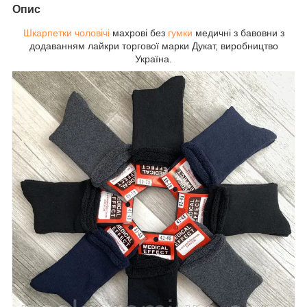
Опис
Шкарпетки чоловічі
махрові без
гумки
медичні з бавовни з
додаванням лайкри торгової марки Дукат, виробництво
Україна.