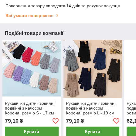
Повернення товару впродовж 14 днів за рахунок покупця
Всі умови повернення
Подібні товари компанії
Рукавички дитячі вовняні
Рукавички дитячі вовняні
Рука
подвійні з начосом
подвійні з начосом
подв
Корона, розмір S - 17 см
Корона, розмір L - 19 см
розм
(5-7 років), асорті, 0638
(10-12 років), асорті, 0240
рокі
79,10
79,10
62,
₴
₴
Купити
Купити