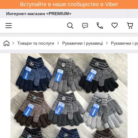
Вступайте в наше сообщество в Viber
Интернет-магазин «PREMIUM»
Товари та послуги
Рукавички і рукавиці
Рукавички і р