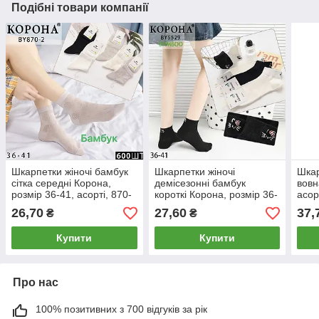
Подібні товари компанії
Шкарпетки жіночі бамбук
Шкарпетки жіночі
Шкар
сітка середні Корона,
демісезонні бамбук
вовн
розмір 36-41, асорті, 870-
короткі Корона, розмір 36-
асор
2
41, асорті, 5529
26,70
27,60
37,
₴
₴
Купити
Купити
Про нас
100% позитивних з 700 відгуків за рік