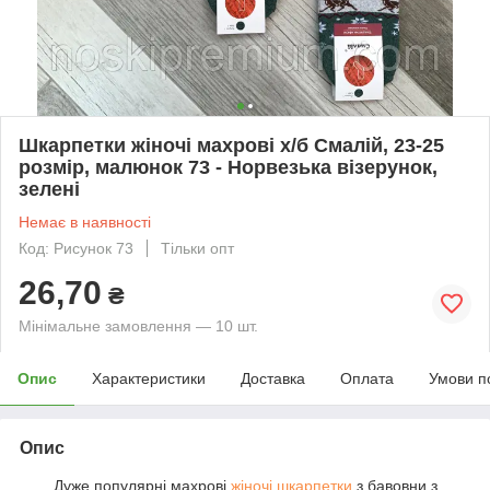
Шкарпетки жіночі махрові х/б Смалій, 23-25
розмір, малюнок 73 - Норвезька візерунок,
зелені
Немає в наявності
Код: Рисунок 73
Тільки опт
26,70
₴
Мінімальне замовлення — 10 шт.
Опис
Характеристики
Доставка
Оплата
Умови п
Опис
Дуже популярні махрові
жіночі шкарпетки
з бавовни з