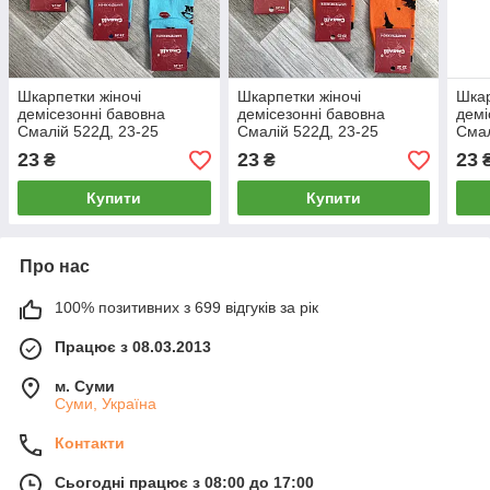
Шкарпетки жіночі
Шкарпетки жіночі
Шкар
демісезонні бавовна
демісезонні бавовна
демі
Смалій 522Д, 23-25
Смалій 522Д, 23-25
Смал
розмір, 14029
розмір, 14028
розм
23
23
23
₴
₴
Купити
Купити
Про нас
100% позитивних з 699 відгуків за рік
Працює з 08.03.2013
м. Суми
Суми, Україна
Контакти
Сьогодні працює з 08:00 до 17:00