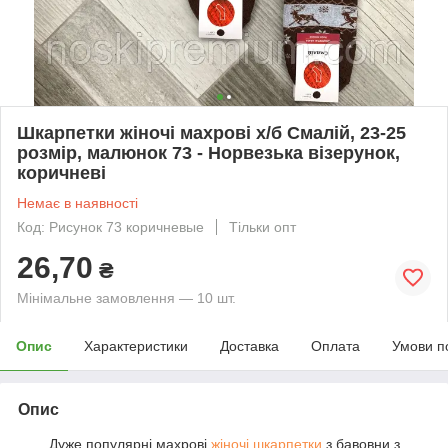
Шкарпетки жіночі махрові х/б Смалій, 23-25
розмір, малюнок 73 - Норвезька візерунок,
коричневі
Немає в наявності
Код: Рисунок 73 коричневые
Тільки опт
26,70
₴
Мінімальне замовлення — 10 шт.
Опис
Характеристики
Доставка
Оплата
Умови п
Опис
Дуже популярні махрові
жіночі шкарпетки
з бавовни з