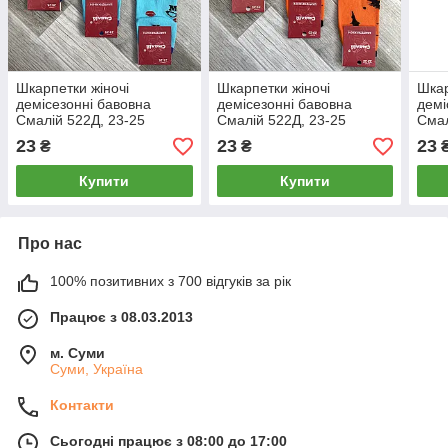
Шкарпетки жіночі
Шкарпетки жіночі
Шкар
демісезонні бавовна
демісезонні бавовна
демі
Смалій 522Д, 23-25
Смалій 522Д, 23-25
Смал
розмір, 14029
розмір, 14028
розм
23
23
23
₴
₴
Купити
Купити
Про нас
100% позитивних з 700 відгуків за рік
Працює з 08.03.2013
м. Суми
Суми, Україна
Контакти
Сьогодні працює з 08:00 до 17:00