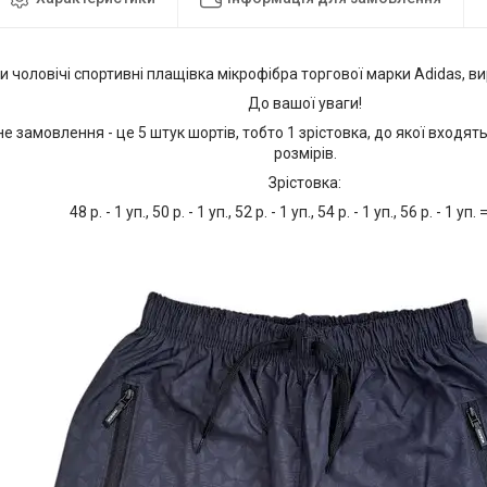
 чоловічі спортивні плащівка мікрофібра торгової марки Adidas, 
До вашої уваги!
е замовлення - це 5 штук шортів, тобто 1 зрістовка, до якої входять
розмірів.
Зрістовка:
48 р. - 1 уп., 50 р. - 1 уп., 52 р. - 1 уп., 54 р. - 1 уп., 56 р. - 1 уп.