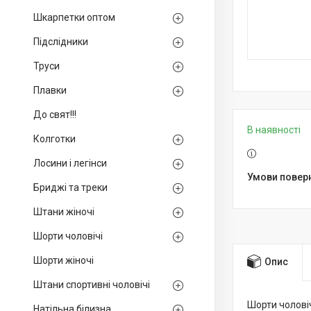
Шкарпетки оптом
Підслідники
Труси
Плавки
До свят!!!
В наявності
Колготки
Лосини і легінси
Бриджі та треки
Штани жіночі
Шорти чоловічі
Шорти жіночі
Опис
Штани спортивні чоловічі
Шорти чоловіч
Натільна білизна