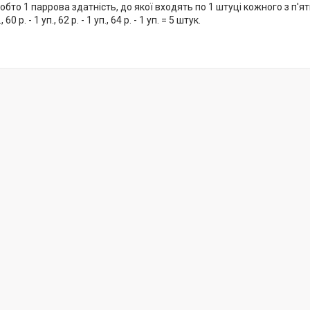
обто 1 паррова здатність, до якої входять по 1 штуці кожного з п'яти 
., 60 р. - 1 уп., 62 р. - 1 уп., 64 р. - 1 уп. = 5 штук.