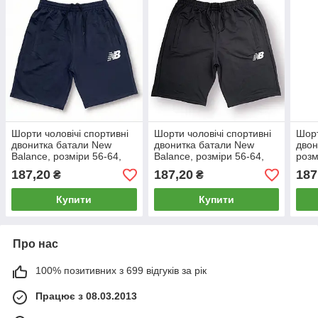
Шорти чоловічі спортивні
Шорти чоловічі спортивні
Шорт
двонитка батали New
двонитка батали New
двон
Balance, розміри 56-64,
Balance, розміри 56-64,
розм
темно-сині, 012361
чорні, 012360
012
187,20
187,20
187
₴
₴
Купити
Купити
Про нас
100% позитивних з 699 відгуків за рік
Працює з 08.03.2013