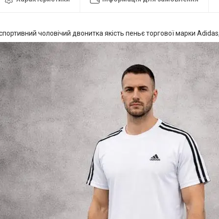
портивний чоловічий двонитка якість пеньє торгової марки Adidas