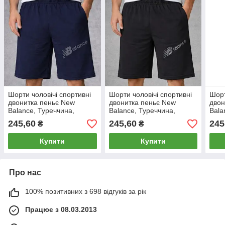
Шорти чоловічі спортивні
Шорти чоловічі спортивні
Шорт
двонитка пеньє New
двонитка пеньє New
двон
Balance, Туреччина,
Balance, Туреччина,
Bala
розміри 46-54, темно-сині,
розміри 46-54, чорні,
розм
245,60
245,60
245
₴
₴
12312
12311
123
Купити
Купити
Про нас
100% позитивних з 698 відгуків за рік
Працює з 08.03.2013