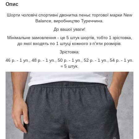
Опис
Шорти чоловічі спортивні двонитка пеньє торгової марки New
Balance, виробництво Туреччина.
До вашої уваги!
Мінімальне замовлення - це 5 штук шортів, тобто 1 зрістовка,
до якої входять по 1 штуці кожного з п'яти розмірів.
Зрістовка:
46 р. - 1 уп., 48 р. - 1 уп., 50 р. - 1 уп., 52 р. - 1 уп., 54 р. - 1 уп.
= 5 штук.