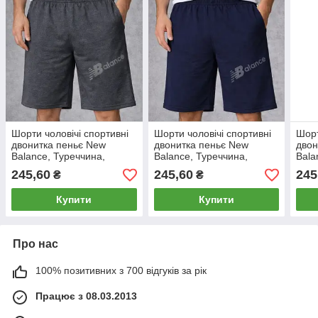
Шорти чоловічі спортивні
Шорти чоловічі спортивні
Шорт
двонитка пеньє New
двонитка пеньє New
двон
Balance, Туреччина,
Balance, Туреччина,
Bala
розміри 46-54, темно-сірі,
розміри 46-54, темно-сині,
розм
245,60
245,60
245
₴
₴
12315
12312
123
Купити
Купити
Про нас
100% позитивних з 700 відгуків за рік
Працює з 08.03.2013