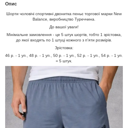
Опис
Шорти чоловічі спортивні двонитка пеньє торгової марки New
Balance, виробництво Туреччина.
До вашої уваги!
Мінімальне замовлення - це 5 штук шортів, тобто 1 зрістовка,
до якої входять по 1 штуці кожного з п'яти розмірів.
Зрістовка:
46 р. - 1 уп., 48 р. - 1 уп., 50 р. - 1 уп., 52 р. - 1 уп., 54 р. - 1 уп.
= 5 штук.