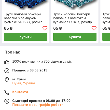
Труси чоловічі боксери
Труси чоловічі боксери
Трус
бавовна з бамбуком
бавовна з бамбуком
баво
кулмакс SD BOY, розмір
кулмакс SD BOY, розмір
кулм
3XL (52-54), чорні, 004
3XL (52-54), бірюзові, 001
2XL 
65
65
65
₴
₴
Купити
Купити
Про нас
100% позитивних з 700 відгуків за рік
Працює з 08.03.2013
м. Суми
Суми, Україна
Контакти
Сьогодні працює з 08:00 до 17:00
Показати весь графік роботи