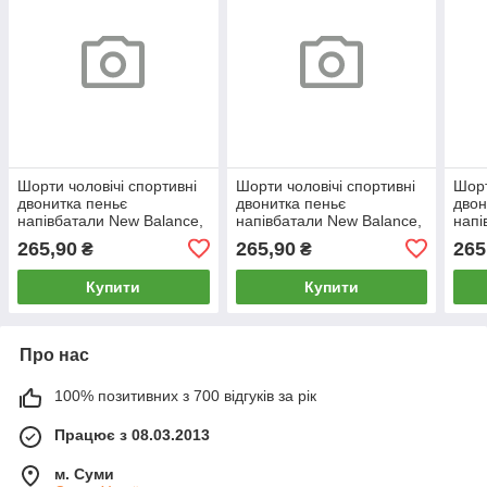
Шорти чоловічі спортивні
Шорти чоловічі спортивні
Шорт
двонитка пеньє
двонитка пеньє
двон
напівбатали New Balance,
напівбатали New Balance,
напі
розміри 50-58, сині, 12408
розміри 50-58, темно-сірі,
розм
265,90
265,90
265
₴
₴
12405
124
Купити
Купити
Про нас
100% позитивних з 700 відгуків за рік
Працює з 08.03.2013
м. Суми