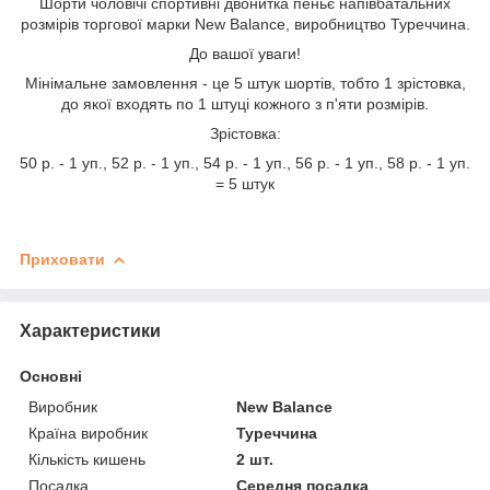
Шорти чоловічі спортивні двонитка пеньє напівбатальних
розмірів торгової марки New Balance, виробництво Туреччина.
До вашої уваги!
Мінімальне замовлення - це 5 штук шортів, тобто 1 зрістовка,
до якої входять по 1 штуці кожного з п'яти розмірів.
Зрістовка:
50 р. - 1 уп., 52 р. - 1 уп., 54 р. - 1 уп., 56 р. - 1 уп., 58 р. - 1 уп.
= 5 штук
Приховати
Характеристики
Основні
Виробник
New Balance
Країна виробник
Туреччина
Кількість кишень
2 шт.
Посадка
Середня посадка