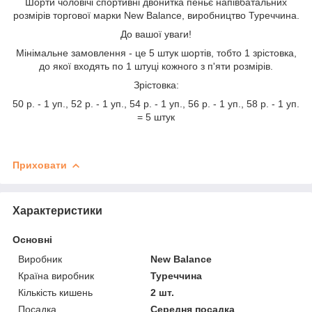
Шорти чоловічі спортивні двонитка пеньє напівбатальних
розмірів торгової марки New Balance, виробництво Туреччина.
До вашої уваги!
Мінімальне замовлення - це 5 штук шортів, тобто 1 зрістовка,
до якої входять по 1 штуці кожного з п'яти розмірів.
Зрістовка:
50 р. - 1 уп., 52 р. - 1 уп., 54 р. - 1 уп., 56 р. - 1 уп., 58 р. - 1 уп.
= 5 штук
Приховати
Характеристики
Основні
Виробник
New Balance
Країна виробник
Туреччина
Кількість кишень
2 шт.
Посадка
Середня посадка