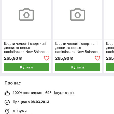
Шорти чоловічі спортивні
Шорти чоловічі спортивні
Шорт
двонитка пеньє
двонитка пеньє
двон
напівбатали New Balance,
напівбатали New Balance,
напі
розміри 50-58, сині, 12408
розміри 50-58, темно-сірі,
розм
265,90
265,90
265
₴
₴
12405
124
Купити
Купити
Про нас
100% позитивних з 698 відгуків за рік
Працює з 08.03.2013
м. Суми