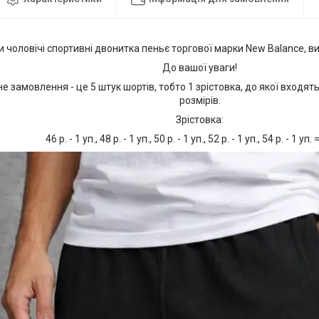
 чоловічі спортивні двонитка пеньє торгової марки New Balance, 
До вашої уваги!
е замовлення - це 5 штук шортів, тобто 1 зрістовка, до якої входять
розмірів.
Зрістовка:
46 р. - 1 уп., 48 р. - 1 уп., 50 р. - 1 уп., 52 р. - 1 уп., 54 р. - 1 уп.