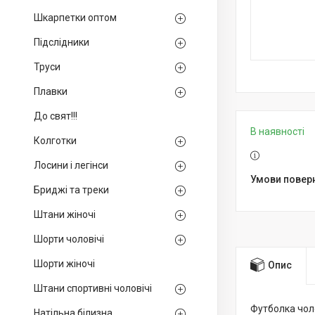
Шкарпетки оптом
Підслідники
Труси
Плавки
До свят!!!
В наявності
Колготки
Лосини і легінси
Бриджі та треки
Штани жіночі
Шорти чоловічі
Шорти жіночі
Опис
Штани спортивні чоловічі
Футболка чол
Натільна білизна