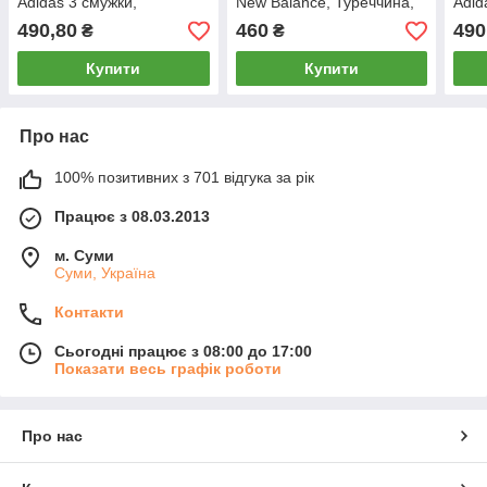
Adidas 3 смужки,
New Balance, Туреччина,
Adid
Туреччина, розміри 46-54,
розміри 46-54, чорний,
Туре
490,80
460
490
₴
₴
коричневий, 12796
12715
чорн
Купити
Купити
Про нас
100% позитивних з 701 відгука за рік
Працює з 08.03.2013
м. Суми
Суми, Україна
Контакти
Сьогодні працює з 08:00 до 17:00
Показати весь графік роботи
Про нас