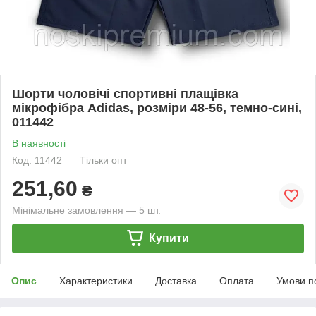
Шорти чоловічі спортивні плащівка
мікрофібра Adidas, розміри 48-56, темно-сині,
011442
В наявності
Код: 11442
Тільки опт
251,60
₴
Мінімальне замовлення — 5 шт.
Купити
Опис
Характеристики
Доставка
Оплата
Умови п