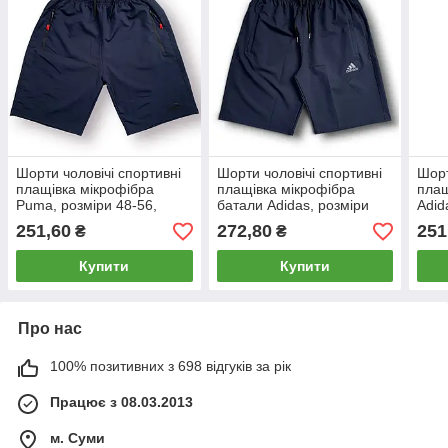
Шорти чоловічі спортивні
Шорти чоловічі спортивні
Шорт
плащівка мікрофібра
плащівка мікрофібра
плащ
Puma, розміри 48-56,
батали Adidas, розміри
Adid
темно-сині, 011592
56-64, темно-сині, 011486
світ
251,60
272,80
251
₴
₴
Купити
Купити
Про нас
100% позитивних з 698 відгуків за рік
Працює з 08.03.2013
м. Суми