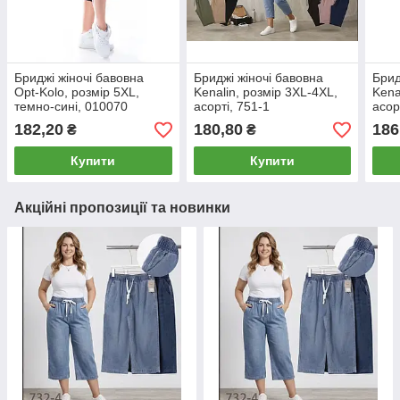
Бриджі жіночі бавовна
Бриджі жіночі бавовна
Брид
Opt-Kolo, розмір 5XL,
Kenalin, розмір 3XL-4XL,
Kena
темно-сині, 010070
асорті, 751-1
асор
182,20
180,80
186
₴
₴
Купити
Купити
Акційні пропозиції та новинки