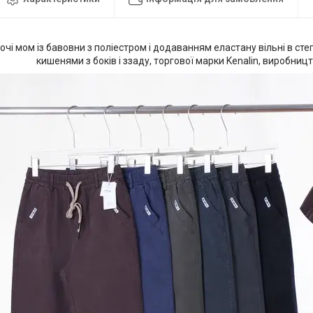
чі мом із бавовни з поліестром і додаванням еластану вільні в стег
кишенями з боків і ззаду, торгової марки Kenalin, виробниц