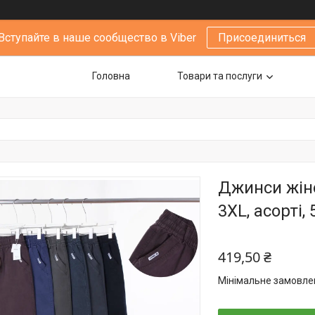
Вступайте в наше сообщество в Viber
Присоединиться
Головна
Товари та послуги
Джинси жіно
3XL, асорті, 
419,50 ₴
Мінімальне замовлен