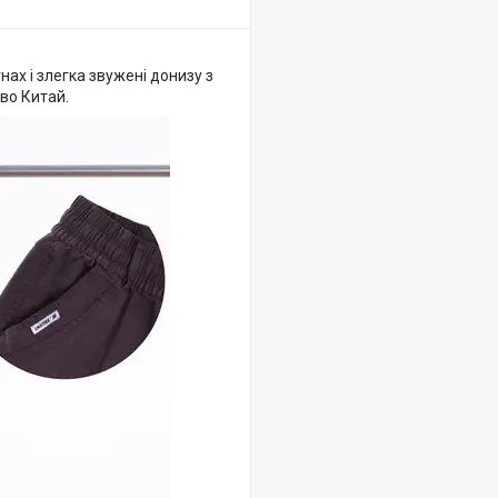
нах і злегка звужені донизу з
тво Китай.