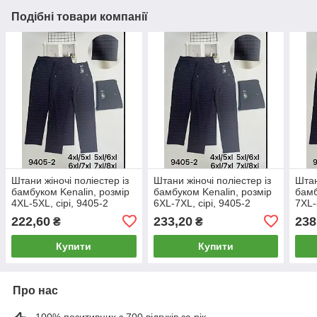
Подібні товари компанії
Штани жіночі поліестер із
Штани жіночі поліестер із
Штан
бамбуком Kenalin, розмір
бамбуком Kenalin, розмір
бамб
4XL-5XL, сірі, 9405-2
6XL-7XL, сірі, 9405-2
7XL-
222,60
233,20
238
₴
₴
Купити
Купити
Про нас
100% позитивних з 700 відгуків за рік