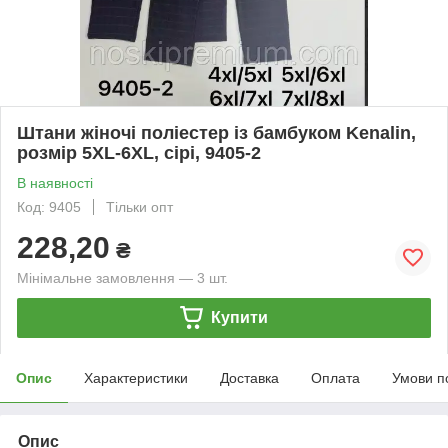
Штани жіночі поліестер із бамбуком Kenalin,
розмір 5XL-6XL, сірі, 9405-2
В наявності
Код: 9405
Тільки опт
228,20
₴
Мінімальне замовлення — 3 шт.
Купити
Опис
Характеристики
Доставка
Оплата
Умови п
Опис