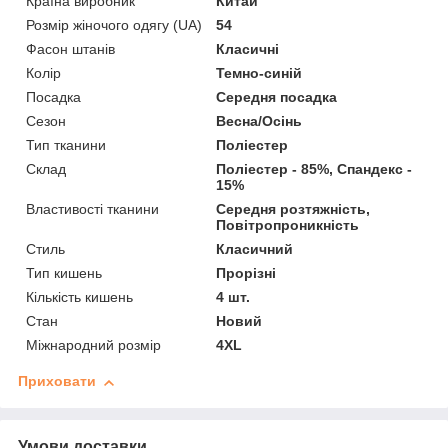
Країна виробник
Китай
Розмір жіночого одягу (UA)
54
Фасон штанів
Класичні
Колір
Темно-синій
Посадка
Середня посадка
Сезон
Весна/Осінь
Тип тканини
Поліестер
Склад
Поліестер - 85%, Спандекс -
15%
Властивості тканини
Середня розтяжність,
Повітропроникність
Стиль
Класичний
Тип кишень
Прорізні
Кількість кишень
4 шт.
Стан
Новий
Міжнародний розмір
4XL
Приховати
Умови доставки