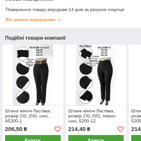
Повернення товару впродовж 14 днів за рахунок покупця
Всі умови повернення
Подібні товари компанії
Штани жіночі Ластівка,
Штани жіночі Ластівка,
Штан
розмір 2XL (50), сині,
розмір 2XL (50), темно-
розм
А5200-1
сині, 5200-12
5200
206,50
214,40
214
₴
₴
Купити
Купити