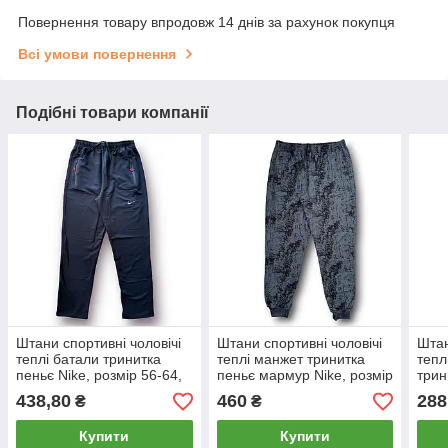
Повернення товару впродовж 14 днів за рахунок покупця
Всі умови повернення
Подібні товари компанії
Штани спортивні чоловічі
Штани спортивні чоловічі
Штан
теплі батали тринитка
теплі манжет тринитка
тепл
пеньє Nike, розмір 56-64,
пеньє мармур Nike, розмір
трин
сині, 05495
46-54, темно-сірі, 05478
58, 
438,80
460
288
₴
₴
Купити
Купити