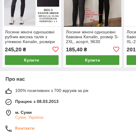
Лосини жіночі одношовні
Лосини жіночі одношовні
Лоси
рубчик висока талія з
бавовна Kenalin, розмір S-
баво
утяжкою Kenalin, розміри
2XL, асорті, 9630
XL-2
S-3XL, чорні, 9603-3
245,20
185,40
201
₴
₴
Купити
Купити
Про нас
100% позитивних з 700 відгуків за рік
Працює з 08.03.2013
м. Суми
Суми, Україна
Контакти